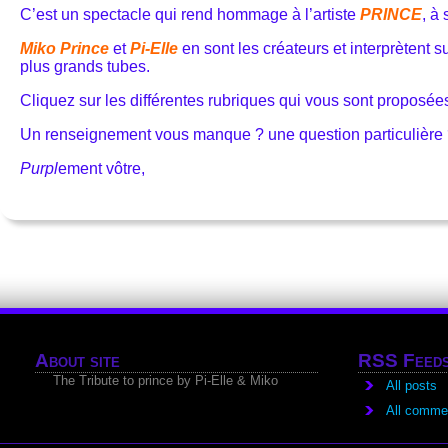
C’est un spectacle qui rend hommage à l’artiste
PRINCE
, à
Miko Prince
et
Pi-Elle
en sont les créateurs et interprètent s
plus grands tubes.
Cliquez sur les différentes rubriques qui vous sont proposées
Un renseignement vous manque ? une question particulière 
Purpl
ement vôtre,
About site
RSS Feed
The Tribute to prince by Pi-Elle & Miko
All posts
All comme